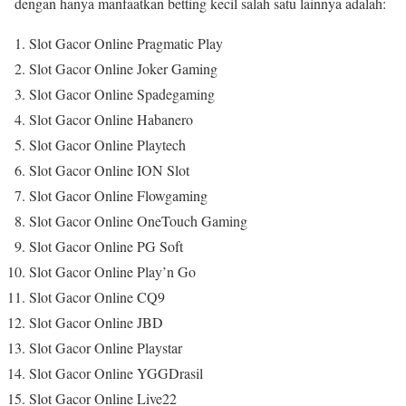
dengan hanya manfaatkan betting kecil salah satu lainnya adalah:
Slot Gacor Online Pragmatic Play
Slot Gacor Online Joker Gaming
Slot Gacor Online Spadegaming
Slot Gacor Online Habanero
Slot Gacor Online Playtech
Slot Gacor Online ION Slot
Slot Gacor Online Flowgaming
Slot Gacor Online OneTouch Gaming
Slot Gacor Online PG Soft
Slot Gacor Online Play’n Go
Slot Gacor Online CQ9
Slot Gacor Online JBD
Slot Gacor Online Playstar
Slot Gacor Online YGGDrasil
Slot Gacor Online Live22