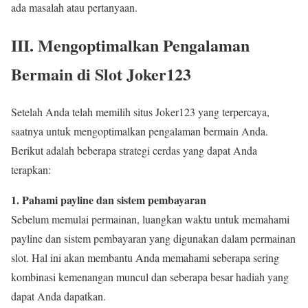
ada masalah atau pertanyaan.
III. Mengoptimalkan Pengalaman
Bermain di Slot Joker123
Setelah Anda telah memilih situs Joker123 yang terpercaya,
saatnya untuk mengoptimalkan pengalaman bermain Anda.
Berikut adalah beberapa strategi cerdas yang dapat Anda
terapkan:
1. Pahami payline dan sistem pembayaran
Sebelum memulai permainan, luangkan waktu untuk memahami
payline dan sistem pembayaran yang digunakan dalam permainan
slot. Hal ini akan membantu Anda memahami seberapa sering
kombinasi kemenangan muncul dan seberapa besar hadiah yang
dapat Anda dapatkan.