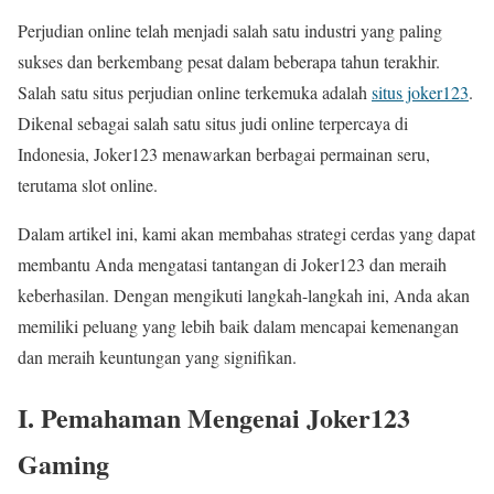
Perjudian online telah menjadi salah satu industri yang paling
sukses dan berkembang pesat dalam beberapa tahun terakhir.
Salah satu situs perjudian online terkemuka adalah
situs joker123
.
Dikenal sebagai salah satu situs judi online terpercaya di
Indonesia, Joker123 menawarkan berbagai permainan seru,
terutama slot online.
Dalam artikel ini, kami akan membahas strategi cerdas yang dapat
membantu Anda mengatasi tantangan di Joker123 dan meraih
keberhasilan. Dengan mengikuti langkah-langkah ini, Anda akan
memiliki peluang yang lebih baik dalam mencapai kemenangan
dan meraih keuntungan yang signifikan.
I. Pemahaman Mengenai Joker123
Gaming