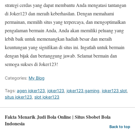
strategi cerdas yang dapat membantu Anda mengatasi tantangan
di Joker123 dan meraih keberhasilan. Dengan memahami
permainan, memilih situs yang terpercaya, dan mengoptimalkan
pengalaman bermain Anda, Anda akan memiliki peluang yang
lebih baik untuk memenangkan hadiah besar dan meraih
keuntungan yang signifikan di situs ini. Ingatlah untuk bermain
dengan bijak dan bertanggung jawab. Selamat bermain dan
semoga sukses di Joker123!
Categories:
My Blog
Tags:
agen joker123
,
joker123
,
joker123 gaming
,
joker123 slot
,
situs joker123
,
slot joker123
Fakta Menarik Judi Bola Online | Situs Sbobet Bola
Indonesia
Back to top