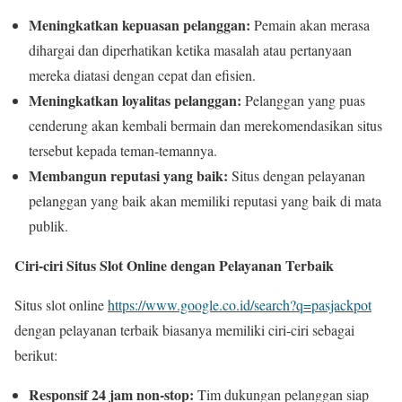
Meningkatkan kepuasan pelanggan:
Pemain akan merasa
dihargai dan diperhatikan ketika masalah atau pertanyaan
mereka diatasi dengan cepat dan efisien.
Meningkatkan loyalitas pelanggan:
Pelanggan yang puas
cenderung akan kembali bermain dan merekomendasikan situs
tersebut kepada teman-temannya.
Membangun reputasi yang baik:
Situs dengan pelayanan
pelanggan yang baik akan memiliki reputasi yang baik di mata
publik.
Ciri-ciri Situs Slot Online dengan Pelayanan Terbaik
Situs slot online
https://www.google.co.id/search?q=pasjackpot
dengan pelayanan terbaik biasanya memiliki ciri-ciri sebagai
berikut:
Responsif 24 jam non-stop:
Tim dukungan pelanggan siap