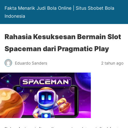
Fakta Menarik Judi Bola Online | Situs Sbobet Bola
Indonesia
Rahasia Kesuksesan Bermain Slot
Spaceman dari Pragmatic Play
Eduardo Sanders
2 tahun ago