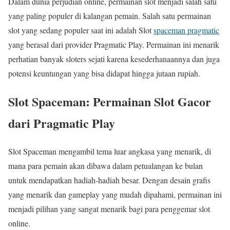
Dalam dunia perjudian online, permainan slot menjadi salah satu
yang paling populer di kalangan pemain. Salah satu permainan
slot yang sedang populer saat ini adalah Slot
spaceman pragmatic
yang berasal dari provider Pragmatic Play. Permainan ini menarik
perhatian banyak sloters sejati karena kesederhanaannya dan juga
potensi keuntungan yang bisa didapat hingga jutaan rupiah.
Slot Spaceman: Permainan Slot Gacor
dari Pragmatic Play
Slot Spaceman mengambil tema luar angkasa yang menarik, di
mana para pemain akan dibawa dalam petualangan ke bulan
untuk mendapatkan hadiah-hadiah besar. Dengan desain grafis
yang menarik dan gameplay yang mudah dipahami, permainan ini
menjadi pilihan yang sangat menarik bagi para penggemar slot
online.