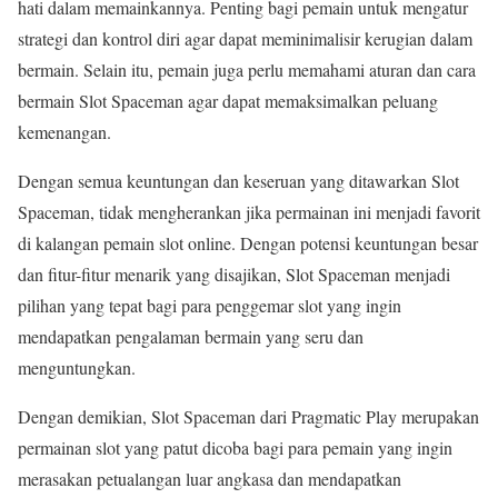
hati dalam memainkannya. Penting bagi pemain untuk mengatur
strategi dan kontrol diri agar dapat meminimalisir kerugian dalam
bermain. Selain itu, pemain juga perlu memahami aturan dan cara
bermain Slot Spaceman agar dapat memaksimalkan peluang
kemenangan.
Dengan semua keuntungan dan keseruan yang ditawarkan Slot
Spaceman, tidak mengherankan jika permainan ini menjadi favorit
di kalangan pemain slot online. Dengan potensi keuntungan besar
dan fitur-fitur menarik yang disajikan, Slot Spaceman menjadi
pilihan yang tepat bagi para penggemar slot yang ingin
mendapatkan pengalaman bermain yang seru dan
menguntungkan.
Dengan demikian, Slot Spaceman dari Pragmatic Play merupakan
permainan slot yang patut dicoba bagi para pemain yang ingin
merasakan petualangan luar angkasa dan mendapatkan