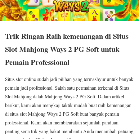
Trik Ringan Raih kemenangan di Situs
Slot Mahjong Ways 2 PG Soft untuk
Pemain Professional
Situs slot online sudah jadi pilihan yang termashyur untuk banyak
pemain judi professional. Salah satu permainan terkenal di Situs
Slot Mahjong dalah Mahjong Ways 2 PG Soft. Dalam artikel
berikut, kami akan mengkaji taktik mudah buat raih kemenangan
di situs slot Mahjong Ways 2 PG Soft buat banyak pemain
professional. Kami akan membicarakan sejumlah panduan
penting serta trik yang bakal membantu Anda menambah peluang