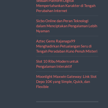
Sebuah Platform Digital
Mempertahankan Karakter di Tengah
Perubahan Internet
Sicbo Online dan Peran Teknologi
dalam Menciptakan Pengalaman Lebih
Nyaman
Aztec Gems Rajanaga99
Menghadirkan Petualangan Seru di
Tengah Peradaban Kuno Penuh Misteri
Slot 10 Ribu Modern untuk
Pengalaman Interaktif
Moonlight Maxwin Gateway: Link Slot
Depo 10K yang Simple, Quick, dan
Flexible