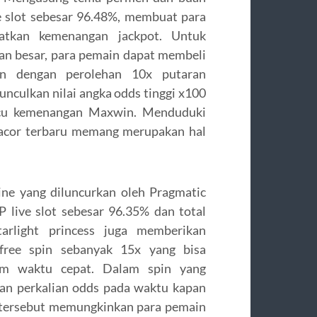
e slot sebesar 96.48%, membuat para
tkan kemenangan jackpot. Untuk
n besar, para pemain dapat membeli
kan dengan perolehan 10x putaran
unculkan nilai angka odds tinggi x100
icu kemenangan Maxwin. Menduduki
t gacor terbaru memang merupakan hal
line yang diluncurkan oleh Pragmatic
 live slot sebesar 96.35% dan total
tarlight princess juga memberikan
ree spin sebanyak 15x yang bisa
am waktu cepat. Dalam spin yang
an perkalian odds pada waktu kapan
al tersebut memungkinkan para pemain