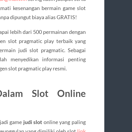
ikmati kesenangan bermain game slot
tanpa dipungut biaya alias GRATIS!
apai lebih dari 500 permainan dengan
n slot pragmatic play terbaik yang
ermain judi slot pragmatic. Sebagai
lah menyedikan informasi penting
gen slot pragmatic play resmi.
alam Slot Online
njadi game
judi slot
online yang paling
keunggulan yang dimiliki oleh slot
link