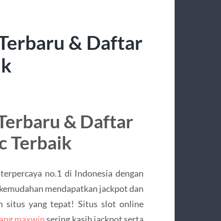
 Terbaru & Daftar
ik
 Terbaru & Daftar
c Terbaik
 terpercaya no.1 di Indonesia dengan
n kemudahan mendapatkan jackpot dan
 situs yang tepat! Situs slot online
pang maxwin
sering kasih jackpot serta