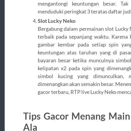
mengantongi keuntungan besar. Tak s
menduduki peringkat 3 teratas daftar judi
Slot Lucky Neko
Bergabung dalam permainan slot Lucky
terbaik pada sepanjang waktu. Karena
gambar kembar pada setiap spin yan
keuntungan atas taruhan yang di pas
bayaran besar ketika munculnya simbol
kelipatan x2 pada spin yang dimenang
simbol kucing yang dimunculkan, 
dimenangkan akan semakin besar. Menempa
gacor terbaru, RTP live Lucky Neko menc
Tips Gacor Menang Main 
Ala