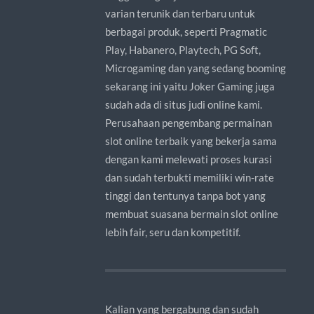
varian terunik dan terbaru untuk
berbagai produk, seperti Pragmatic
Play, Habanero, Playtech, PG Soft,
Microgaming dan yang sedang booming
sekarang ini yaitu Joker Gaming juga
sudah ada di situs judi online kami.
Perusahaan pengembang permainan
slot online terbaik yang bekerja sama
dengan kami melewati proses kurasi
dan sudah terbukti memiliki win-rate
tinggi dan tentunya tanpa bot yang
membuat suasana bermain slot online
lebih fair, seru dan kompetitif.
Kalian yang bergabung dan sudah