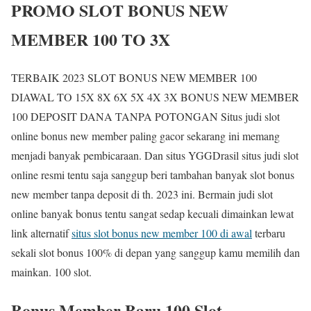
PROMO SLOT BONUS NEW
MEMBER 100 TO 3X
TERBAIK 2023 SLOT BONUS NEW MEMBER 100
DIAWAL TO 15X 8X 6X 5X 4X 3X BONUS NEW MEMBER
100 DEPOSIT DANA TANPA POTONGAN Situs judi slot
online bonus new member paling gacor sekarang ini memang
menjadi banyak pembicaraan. Dan situs YGGDrasil situs judi slot
online resmi tentu saja sanggup beri tambahan banyak slot bonus
new member tanpa deposit di th. 2023 ini. Bermain judi slot
online banyak bonus tentu sangat sedap kecuali dimainkan lewat
link alternatif
situs slot bonus new member 100 di awal
terbaru
sekali slot bonus 100% di depan yang sanggup kamu memilih dan
mainkan. 100 slot.
Bonus Member Baru 100 Slot