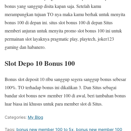
bonus yang sanggup disita kapan saja. Setelah kamu
merampungkan tujuan TO nya maka kamu berhak untuk menyita
bonus 100 di depan ini. situs slot bonus 100 di depan Situs
memberi anjuran untuk menyita promo slot bonus 100 ini untuk
permainan slot layaknya pragmatic play, playtech, joker123
gaming dan habanero.
Slot Depo 10 Bonus 100
Bonus slot deposit 10 ribu sanggup segera sanggup bonus sebesar
100%. TO terhadap bonus ini dikalikan 3. Dan Situs sebagai
bandar slot bonus new member 100 di awal, beri tambahan bonus
luar biasa ini khusus untuk para member slot di Situs.
Categories:
My Blog
Tags:
bonus new member 100 to 5x
,
bonus new member 100