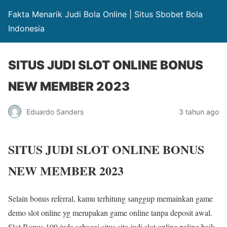
Fakta Menarik Judi Bola Online | Situs Sbobet Bola
Indonesia
SITUS JUDI SLOT ONLINE BONUS
NEW MEMBER 2023
Eduardo Sanders
3 tahun ago
SITUS JUDI SLOT ONLINE BONUS
NEW MEMBER 2023
Selain bonus referral, kamu terhitung sanggup memainkan game
demo slot online yg merupakan game online tanpa deposit awal.
Slot Bonus 100 juda sebagai situs site judi slot online paling baik