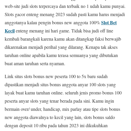
web-site judi slots terpercaya dan terbaik no 1 udah kamu punyai.
Slots gacor enteng menang 2023 sudah pasti kamu harus menjadi
Slot Bet
anggotanya kalau pengin bonus new anggota 100%
Kecil
enteng menang ini hari game. Tidak bisa judi off line
kembali barangkali karena kamu akan ditangkap faksi berwajib
dikarenakan menjadi perihal yang dilarang. Kenapa tak akses
taruhan online apabila kamu terasa semuanya yang dibutukan
buat aman taruhan serta nyaman.
Link situs slots bonus new peserta 100 to 5x baru sudah
dipastikan menjadi situs bonus anggota anyar 100 slots yang
layak buat kamu taruhan online. seluruh jenis promo bonus 100
peserta anyar slots yang tenar berada pada sini. Kamu ingin
bermain over/ under, handicap, mix parlay atau tipe slots bonus
new anggota diawalnya to kecil yang lain, slots bonus saldo
dengan deposit 10 ribu pada tahun 2023 ini dikukuhkan