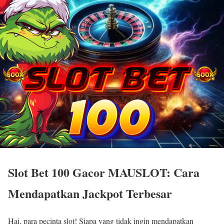
Slot Bet 100 Gacor MAUSLOT: Cara
Mendapatkan Jackpot Terbesar
Hai, para pecinta slot! Siapa yang tidak ingin mendapatkan