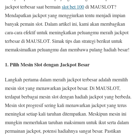
jackpot terbesar saat bermain
slot bet 100
di MAUSLOT?
Mendapatkan jackpot yang menggiurkan tentu menjadi impian
banyak pemain slot. Dalam artikel ini, kami akan membagikan
cara-cara efektif untuk meningkatkan peluangmu meraih jackpot
terbesar di MAUSLOT. Simak tips dan strategi berikut untuk
memaksimalkan peluangmu dan membawa pulang hadiah besar!
1.
Pilih Mesin Slot dengan Jackpot Besar
Langkah pertama dalam meraih jackpot terbesar adalah memilih
mesin slot yang menawarkan jackpot besar. Di MAUSLOT,
terdapat berbagai mesin slot dengan hadiah jackpot yang berbeda.
Mesin slot progresif sering kali menawarkan jackpot yang terus
meningkat setiap kali taruhan ditempatkan. Meskipun mesin ini
mungkin memerlukan taruhan maksimum untuk ikut serta dalam
permainan jackpot, potensi hadiahnya sangat besar. Pastikan