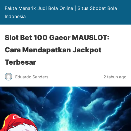
Fakta Menarik Judi Bola Online | Situs Sbobet Bola
Indonesia
Slot Bet 100 Gacor MAUSLOT:
Cara Mendapatkan Jackpot
Terbesar
Eduardo Sanders
2 tahun ago