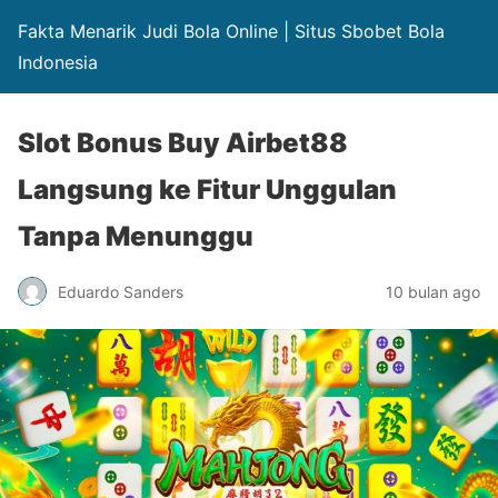
Fakta Menarik Judi Bola Online | Situs Sbobet Bola
Indonesia
Slot Bonus Buy Airbet88
Langsung ke Fitur Unggulan
Tanpa Menunggu
Eduardo Sanders
10 bulan ago