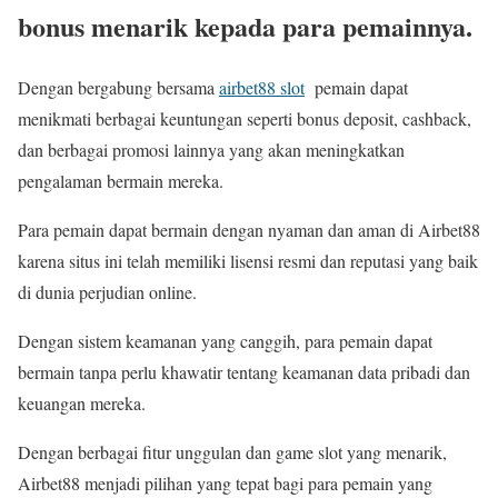
bonus menarik kepada para pemainnya.
Dengan bergabung bersama
airbet88 slot
pemain dapat
menikmati berbagai keuntungan seperti bonus deposit, cashback,
dan berbagai promosi lainnya yang akan meningkatkan
pengalaman bermain mereka.
Para pemain dapat bermain dengan nyaman dan aman di Airbet88
karena situs ini telah memiliki lisensi resmi dan reputasi yang baik
di dunia perjudian online.
Dengan sistem keamanan yang canggih, para pemain dapat
bermain tanpa perlu khawatir tentang keamanan data pribadi dan
keuangan mereka.
Dengan berbagai fitur unggulan dan game slot yang menarik,
Airbet88 menjadi pilihan yang tepat bagi para pemain yang