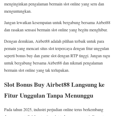
menginginkan pengalaman bermain slot online yang seru dan
menguntungkan.
Jangan lewatkan kesempatan untuk bergabung bersama Airbet88
dan rasakan sensasi bermain slot online yang begitu menghibur.
Dengan demikian, Airbet88 adalah pilihan terbaik untuk para
pemain yang mencari situs slot terpercaya dengan fitur unggulan
seperti bonus buy dan game slot dengan RTP tinggi. Jangan ragu
untuk bergabung bersama Airbet88 dan nikmati pengalaman
bermain slot online yang tak terlupakan.
Slot Bonus Buy Airbet88 Langsung ke
Fitur Unggulan Tanpa Menunggu
Pada tahun 2025, industri perjudian online terus berkembang