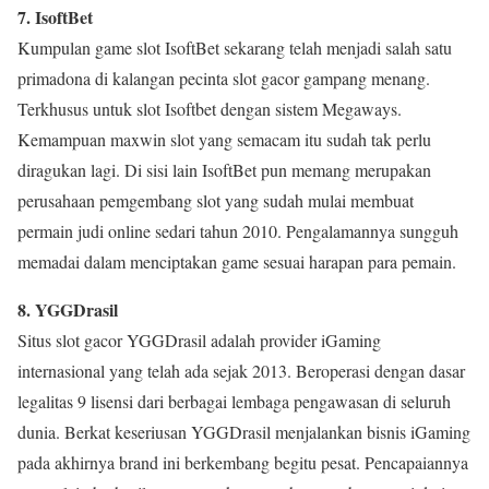
7. IsoftBet
Kumpulan game slot IsoftBet sekarang telah menjadi salah satu
primadona di kalangan pecinta slot gacor gampang menang.
Terkhusus untuk slot Isoftbet dengan sistem Megaways.
Kemampuan maxwin slot yang semacam itu sudah tak perlu
diragukan lagi. Di sisi lain IsoftBet pun memang merupakan
perusahaan pemgembang slot yang sudah mulai membuat
permain judi online sedari tahun 2010. Pengalamannya sungguh
memadai dalam menciptakan game sesuai harapan para pemain.
8. YGGDrasil
Situs slot gacor YGGDrasil adalah provider iGaming
internasional yang telah ada sejak 2013. Beroperasi dengan dasar
legalitas 9 lisensi dari berbagai lembaga pengawasan di seluruh
dunia. Berkat keseriusan YGGDrasil menjalankan bisnis iGaming
pada akhirnya brand ini berkembang begitu pesat. Pencapaiannya