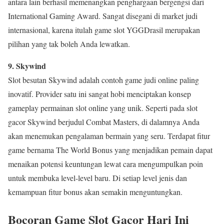
antara lain berhasil memenangkan penghargaan bergengsi dari
International Gaming Award. Sangat disegani di market judi
internasional, karena itulah game slot YGGDrasil merupakan
pilihan yang tak boleh Anda lewatkan.
9. Skywind
Slot besutan Skywind adalah contoh game judi online paling
inovatif. Provider satu ini sangat hobi menciptakan konsep
gameplay permainan slot online yang unik. Seperti pada slot
gacor Skywind berjudul Combat Masters, di dalamnya Anda
akan menemukan pengalaman bermain yang seru. Terdapat fitur
game bernama The World Bonus yang menjadikan pemain dapat
menaikan potensi keuntungan lewat cara mengumpulkan poin
untuk membuka level-level baru. Di setiap level jenis dan
kemampuan fitur bonus akan semakin menguntungkan.
Bocoran Game Slot Gacor Hari Ini