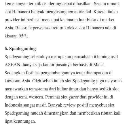
kemenangan terbaik cenderung cepat dihasilkan. Secara umum
slot Habanero banyak mengusung tema oriental. Karena itulah
provider ini berhasil mencapai ketenaran luar biasa di market
Asia. Rata-rata persentase return koleksi slot Habanero ada di
kisaran 95%.
6. Spadegaming
Spadegaming sebetulnya merupakan perusahaan iGaming asal
ASEAN, hanya saja kantor pusatnya berbasis di Malta.
Sedangkan fasilitas pengembangannya tetap ditempatkan di
kawasan Asia. Oleh sebab itulah slot Spadegamig juga mayoritas
menawarkan tema-tema dari kultur timur dan hanya sedikit slot
dengan tema western. Peminat slot gacor dari provider ini di
Indonesia sangat masif. Banyak review positif menyebut slot
Spadegaming mudah dimenangkan dan memberikan ribuan kali
lipat keuntungan.