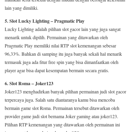
lain yang dimiliki.
5. Slot Lucky Lighting – Pragmatic Play
Lucky Lighting adalah pilihan slot gacor lain yang juga sangat
menarik untuk dipilih. Permainan yang ditawarkan oleh
Pragmatic Play memiliki nilai RTP slot kemenangan sebesar
96,33%. Bahkan di samping itu juga banyak sekali hal menarik
termasuk juga ada fitur free spin yang bisa dimanfaatkan oleh
player agar bisa dapat kesempatan bermain secara gratis.
6. Slot Roma – Joker123
Joker123 menghadirkan banyak pilihan permainan judi slot gacor
terpercaya juga. Salah satu diantaranya kamu bisa mencoba
bermain game slot Roma. Permainan tersebut ditawarkan oleh
provider game judi slot bernama Joker gaming atau joker123.
Pilihan RTP kemenangan yang ditawarkan oleh permainan ini