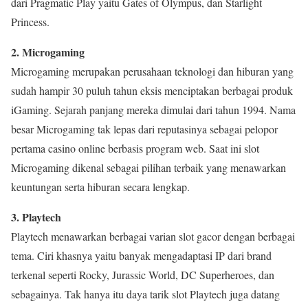
dari Pragmatic Play yaitu Gates of Olympus, dan Starlight
Princess.
2. Microgaming
Microgaming merupakan perusahaan teknologi dan hiburan yang
sudah hampir 30 puluh tahun eksis menciptakan berbagai produk
iGaming. Sejarah panjang mereka dimulai dari tahun 1994. Nama
besar Microgaming tak lepas dari reputasinya sebagai pelopor
pertama casino online berbasis program web. Saat ini slot
Microgaming dikenal sebagai pilihan terbaik yang menawarkan
keuntungan serta hiburan secara lengkap.
3. Playtech
Playtech menawarkan berbagai varian slot gacor dengan berbagai
tema. Ciri khasnya yaitu banyak mengadaptasi IP dari brand
terkenal seperti Rocky, Jurassic World, DC Superheroes, dan
sebagainya. Tak hanya itu daya tarik slot Playtech juga datang