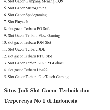
Slot Gacor Gampang Menang CQ9
Slot Gacor Microgaming
Slot Gacor Spadegaming
Slot Playtech
slot gacor Terbaru PG Soft
Slot Gacor Terbaru Flow Gaming
slot gacor Terbaru ION Slot
Slot Gacor Terbaru JDB
slot gacor Terbaru RTG Slot
Slot Gacor Terbaru 2023 YGGdrasil
slot gacor Terbaru Live22
Slot Gacor Terbaru OneTouch Gaming
Situs Judi Slot Gacor Terbaik dan
Terpercaya No 1 di Indonesia