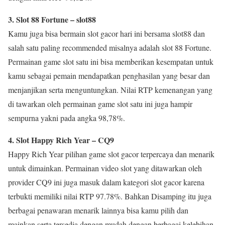
3. Slot 88 Fortune – slot88
Kamu juga bisa bermain slot gacor hari ini bersama slot88 dan
salah satu paling recommended misalnya adalah slot 88 Fortune.
Permainan game slot satu ini bisa memberikan kesempatan untuk
kamu sebagai pemain mendapatkan penghasilan yang besar dan
menjanjikan serta menguntungkan. Nilai RTP kemenangan yang
di tawarkan oleh permainan game slot satu ini juga hampir
sempurna yakni pada angka 98,78%.
4. Slot Happy Rich Year – CQ9
Happy Rich Year pilihan game slot gacor terpercaya dan menarik
untuk dimainkan. Permainan video slot yang ditawarkan oleh
provider CQ9 ini juga masuk dalam kategori slot gacor karena
terbukti memiliki nilai RTP 97.78%. Bahkan Disamping itu juga
berbagai penawaran menarik lainnya bisa kamu pilih dan
mainkan serta tersedia dengan mudah dengan berbagai kelebihan