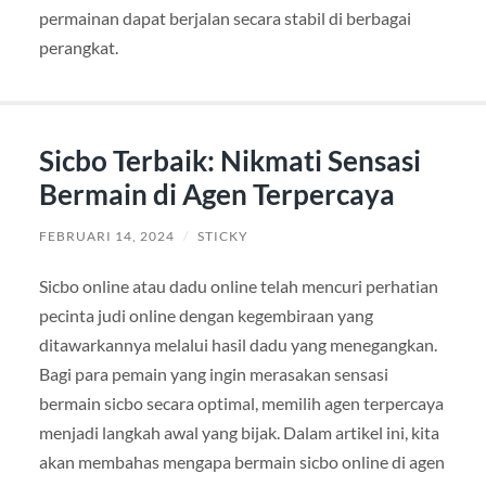
permainan dapat berjalan secara stabil di berbagai
perangkat.
Sicbo Terbaik: Nikmati Sensasi
Bermain di Agen Terpercaya
FEBRUARI 14, 2024
/
STICKY
Sicbo online atau dadu online telah mencuri perhatian
pecinta judi online dengan kegembiraan yang
ditawarkannya melalui hasil dadu yang menegangkan.
Bagi para pemain yang ingin merasakan sensasi
bermain sicbo secara optimal, memilih agen terpercaya
menjadi langkah awal yang bijak. Dalam artikel ini, kita
akan membahas mengapa bermain sicbo online di agen