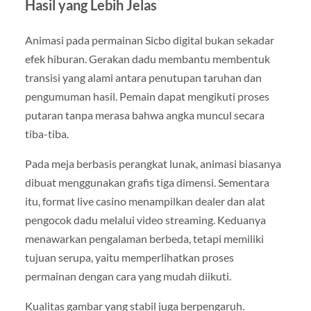
Hasil yang Lebih Jelas
Animasi pada permainan Sicbo digital bukan sekadar
efek hiburan. Gerakan dadu membantu membentuk
transisi yang alami antara penutupan taruhan dan
pengumuman hasil. Pemain dapat mengikuti proses
putaran tanpa merasa bahwa angka muncul secara
tiba-tiba.
Pada meja berbasis perangkat lunak, animasi biasanya
dibuat menggunakan grafis tiga dimensi. Sementara
itu, format live casino menampilkan dealer dan alat
pengocok dadu melalui video streaming. Keduanya
menawarkan pengalaman berbeda, tetapi memiliki
tujuan serupa, yaitu memperlihatkan proses
permainan dengan cara yang mudah diikuti.
Kualitas gambar yang stabil juga berpengaruh.