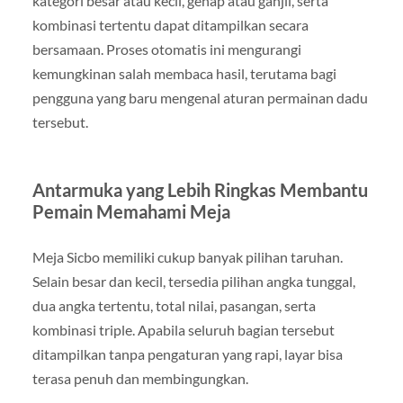
kategori besar atau kecil, genap atau ganjil, serta
kombinasi tertentu dapat ditampilkan secara
bersamaan. Proses otomatis ini mengurangi
kemungkinan salah membaca hasil, terutama bagi
pengguna yang baru mengenal aturan permainan dadu
tersebut.
Antarmuka yang Lebih Ringkas Membantu
Pemain Memahami Meja
Meja Sicbo memiliki cukup banyak pilihan taruhan.
Selain besar dan kecil, tersedia pilihan angka tunggal,
dua angka tertentu, total nilai, pasangan, serta
kombinasi triple. Apabila seluruh bagian tersebut
ditampilkan tanpa pengaturan yang rapi, layar bisa
terasa penuh dan membingungkan.