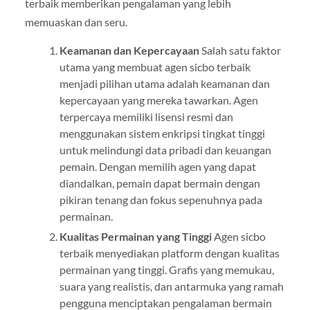
terbaik memberikan pengalaman yang lebih
memuaskan dan seru.
Keamanan dan Kepercayaan
Salah satu faktor
utama yang membuat agen sicbo terbaik
menjadi pilihan utama adalah keamanan dan
kepercayaan yang mereka tawarkan. Agen
terpercaya memiliki lisensi resmi dan
menggunakan sistem enkripsi tingkat tinggi
untuk melindungi data pribadi dan keuangan
pemain. Dengan memilih agen yang dapat
diandalkan, pemain dapat bermain dengan
pikiran tenang dan fokus sepenuhnya pada
permainan.
Kualitas Permainan yang Tinggi
Agen sicbo
terbaik menyediakan platform dengan kualitas
permainan yang tinggi. Grafis yang memukau,
suara yang realistis, dan antarmuka yang ramah
pengguna menciptakan pengalaman bermain