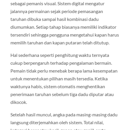
sebagai pemanis visual. Sistem digital mengatur
jalannya permainan sejak periode pemasangan
taruhan dibuka sampai hasil kombinasi dadu
diumumkan. Setiap tahap biasanya memiliki indikator
tersendiri sehingga pengguna mengetahui kapan harus
memilih taruhan dan kapan putaran telah ditutup.
Hal sederhana seperti penghitung waktu ternyata
cukup berpengaruh terhadap pengalaman bermain.
Pemain tidak perlu menebak berapa lama kesempatan
untuk menentukan pilihan masih tersedia. Ketika
waktunya habis, sistem otomatis menghentikan
penerimaan taruhan sebelum tiga dadu diputar atau
dikocok.
Setelah hasil muncul, angka pada masing-masing dadu
langsung diterjemahkan oleh sistem. Total nilai,