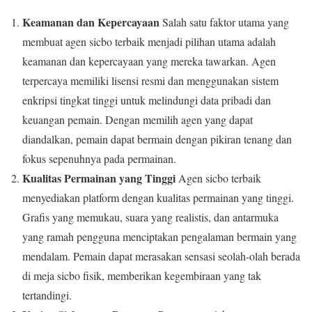
Keamanan dan Kepercayaan
Salah satu faktor utama yang
membuat agen sicbo terbaik menjadi pilihan utama adalah
keamanan dan kepercayaan yang mereka tawarkan. Agen
terpercaya memiliki lisensi resmi dan menggunakan sistem
enkripsi tingkat tinggi untuk melindungi data pribadi dan
keuangan pemain. Dengan memilih agen yang dapat
diandalkan, pemain dapat bermain dengan pikiran tenang dan
fokus sepenuhnya pada permainan.
Kualitas Permainan yang Tinggi
Agen sicbo terbaik
menyediakan platform dengan kualitas permainan yang tinggi.
Grafis yang memukau, suara yang realistis, dan antarmuka
yang ramah pengguna menciptakan pengalaman bermain yang
mendalam. Pemain dapat merasakan sensasi seolah-olah berada
di meja sicbo fisik, memberikan kegembiraan yang tak
tertandingi.