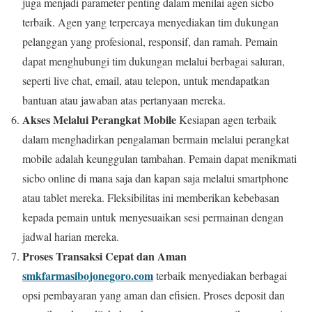
juga menjadi parameter penting dalam menilai agen sicbo
terbaik. Agen yang terpercaya menyediakan tim dukungan
pelanggan yang profesional, responsif, dan ramah. Pemain
dapat menghubungi tim dukungan melalui berbagai saluran,
seperti live chat, email, atau telepon, untuk mendapatkan
bantuan atau jawaban atas pertanyaan mereka.
Akses Melalui Perangkat Mobile
Kesiapan agen terbaik
dalam menghadirkan pengalaman bermain melalui perangkat
mobile adalah keunggulan tambahan. Pemain dapat menikmati
sicbo online di mana saja dan kapan saja melalui smartphone
atau tablet mereka. Fleksibilitas ini memberikan kebebasan
kepada pemain untuk menyesuaikan sesi permainan dengan
jadwal harian mereka.
Proses Transaksi Cepat dan Aman
smkfarmasibojonegoro.com
terbaik menyediakan berbagai
opsi pembayaran yang aman dan efisien. Proses deposit dan