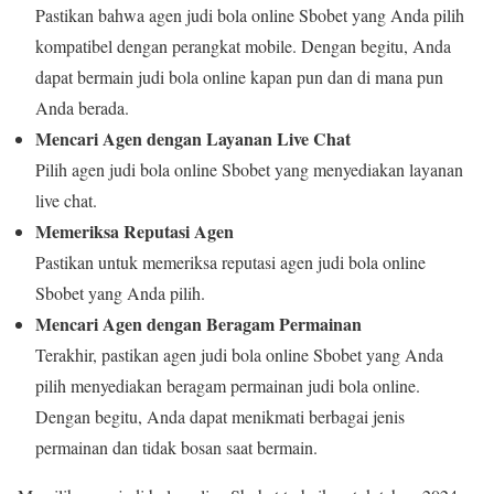
Pastikan bahwa agen judi bola online Sbobet yang Anda pilih
kompatibel dengan perangkat mobile. Dengan begitu, Anda
dapat bermain judi bola online kapan pun dan di mana pun
Anda berada.
Mencari Agen dengan Layanan Live Chat
Pilih agen judi bola online Sbobet yang menyediakan layanan
live chat.
Memeriksa Reputasi Agen
Pastikan untuk memeriksa reputasi agen judi bola online
Sbobet yang Anda pilih.
Mencari Agen dengan Beragam Permainan
Terakhir, pastikan agen judi bola online Sbobet yang Anda
pilih menyediakan beragam permainan judi bola online.
Dengan begitu, Anda dapat menikmati berbagai jenis
permainan dan tidak bosan saat bermain.