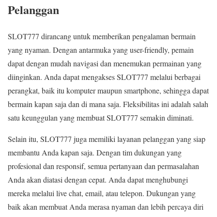
Pelanggan
SLOT777 dirancang untuk memberikan pengalaman bermain
yang nyaman. Dengan antarmuka yang user-friendly, pemain
dapat dengan mudah navigasi dan menemukan permainan yang
diinginkan. Anda dapat mengakses SLOT777 melalui berbagai
perangkat, baik itu komputer maupun smartphone, sehingga dapat
bermain kapan saja dan di mana saja. Fleksibilitas ini adalah salah
satu keunggulan yang membuat SLOT777 semakin diminati.
Selain itu, SLOT777 juga memiliki layanan pelanggan yang siap
membantu Anda kapan saja. Dengan tim dukungan yang
profesional dan responsif, semua pertanyaan dan permasalahan
Anda akan diatasi dengan cepat. Anda dapat menghubungi
mereka melalui live chat, email, atau telepon. Dukungan yang
baik akan membuat Anda merasa nyaman dan lebih percaya diri