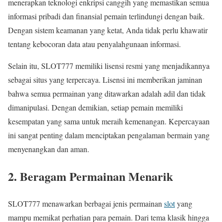
menerapkan teknologi enkripsi canggih yang memastikan semua
informasi pribadi dan finansial pemain terlindungi dengan baik.
Dengan sistem keamanan yang ketat, Anda tidak perlu khawatir
tentang kebocoran data atau penyalahgunaan informasi.
Selain itu, SLOT777 memiliki lisensi resmi yang menjadikannya
sebagai situs yang terpercaya. Lisensi ini memberikan jaminan
bahwa semua permainan yang ditawarkan adalah adil dan tidak
dimanipulasi. Dengan demikian, setiap pemain memiliki
kesempatan yang sama untuk meraih kemenangan. Kepercayaan
ini sangat penting dalam menciptakan pengalaman bermain yang
menyenangkan dan aman.
2. Beragam Permainan Menarik
SLOT777 menawarkan berbagai jenis permainan
slot
yang
mampu memikat perhatian para pemain. Dari tema klasik hingga