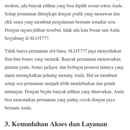
modern, ada banyak pilihan yang bisa dipilih sesuai selera Anda.
Setiap permainan dilengkapi dengan grafik yang menawan dan
efek suara yang membuat pengalaman bermain semakin seru.
Dengan ragam pilihan tersebut, tidak ada kata bosan saat Anda
bergabung di SLOT777.
Tidak hanya permainan slot biasa, SLOT777 juga menyediakan
fitur-fitur bonus yang menarik. Banyak permainan menawarkan
putaran gratis, bonus jackpot, dan berbagai promosi lainnya yang
dapat meningkatkan peluang menang Anda. Hal ini membuat
setiap sesi permainan menjadi lebih mendebarkan dan penuh
tantangan. Dengan begitu banyak pilihan yang ditawarkan, Anda
bisa menemukan permainan yang paling cocok dengan gaya
bermain Anda.
3. Kemudahan Akses dan Layanan