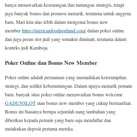
hanya menawarkan kesenangan dan tantangan strategis, tetapi
juga banyak bonus dan promosi menarik, terutama untuk anggota
baru. Mari kita ulas lebih dalam mengenai bonus new
member
https://mexicanfoodportland.com/
dalam poker online
dan juga peran slot judi yang semakin diminati, terutama dalam
konteks judi Kamboja.
Poker Online dan Bonus New Member
Poker online adalah permainan yang memadukan keterampilan,
strategi, dan sedikit keberuntungan. Dalam upaya menarik pemain
baru, banyak situs poker online menawarkan bonus welcome
GADUNSLOT
atau bonus new member yang cukup bermanfaat.
Bonus ini biasanya berupa sejumlah uang tambahan yang
diberikan kepada pemain yang baru saja mendaftar dan
melakukan deposit pertama mereka.