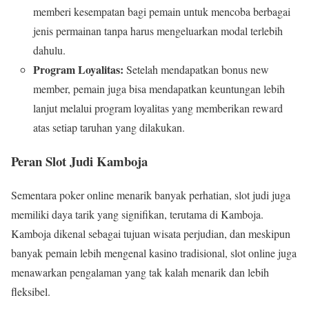
memberi kesempatan bagi pemain untuk mencoba berbagai
jenis permainan tanpa harus mengeluarkan modal terlebih
dahulu.
Program Loyalitas:
Setelah mendapatkan bonus new
member, pemain juga bisa mendapatkan keuntungan lebih
lanjut melalui program loyalitas yang memberikan reward
atas setiap taruhan yang dilakukan.
Peran Slot Judi Kamboja
Sementara poker online menarik banyak perhatian, slot judi juga
memiliki daya tarik yang signifikan, terutama di Kamboja.
Kamboja dikenal sebagai tujuan wisata perjudian, dan meskipun
banyak pemain lebih mengenal kasino tradisional, slot online juga
menawarkan pengalaman yang tak kalah menarik dan lebih
fleksibel.