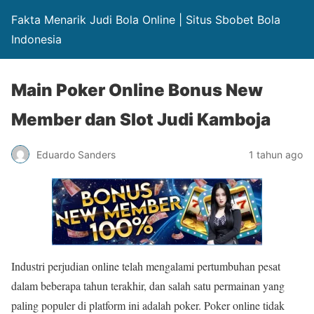
Fakta Menarik Judi Bola Online | Situs Sbobet Bola
Indonesia
Main Poker Online Bonus New
Member dan Slot Judi Kamboja
Eduardo Sanders
1 tahun ago
Industri perjudian online telah mengalami pertumbuhan pesat
dalam beberapa tahun terakhir, dan salah satu permainan yang
paling populer di platform ini adalah poker. Poker online tidak