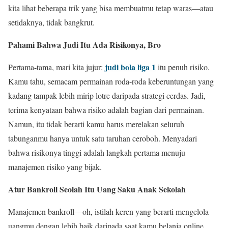
kita lihat beberapa trik yang bisa membuatmu tetap waras—atau
setidaknya, tidak bangkrut.
Pahami Bahwa Judi Itu Ada Risikonya, Bro
judi bola liga 1
Pertama-tama, mari kita jujur:
itu penuh risiko.
Kamu tahu, semacam permainan roda-roda keberuntungan yang
kadang tampak lebih mirip lotre daripada strategi cerdas. Jadi,
terima kenyataan bahwa risiko adalah bagian dari permainan.
Namun, itu tidak berarti kamu harus merelakan seluruh
tabunganmu hanya untuk satu taruhan ceroboh. Menyadari
bahwa risikonya tinggi adalah langkah pertama menuju
manajemen risiko yang bijak.
Atur Bankroll Seolah Itu Uang Saku Anak Sekolah
Manajemen bankroll—oh, istilah keren yang berarti mengelola
uangmu dengan lebih baik daripada saat kamu belanja online.