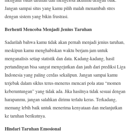
Jangan sampai situs yang kamu pilih malah menambah stres
dengan sistem yang bikin frustrasi.
Berhenti Mencoba Menjadi Jenius Taruhan
Sadarilah bahwa kamu tidak akan pernah menjadi jenius taruhan,
meskipun kamu menghabiskan waktu berjam-jam untuk
menganalisis setiap statistik dan data. Kadang-kadang, hasil
pertandingan bisa sangat mengejutkan dan jauh dari prediksi Liga
Indonesia yang paling cerdas sekalipun. Jangan sampai kamu
terjebak dalam siklus terus-menerus mencari pola atau “momen
keberuntungan” yang tidak ada. Jika hasilnya tidak sesuai dengan
harapanmu, jangan salahkan dirimu terlalu keras. Terkadang,
memang lebih baik untuk menerima kenyataan dan melanjutkan
ke taruhan berikutnya.
Hindari Taruhan Emosional