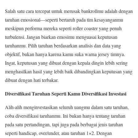
Salah satu cara tercepat untuk merusak bankrollmu adalah dengan
taruhan emosional—seperti bertaruh pada tim kesayanganmu
meskipun performa mereka seperti roller coaster yang penuh
turbulensi. Jangan biarkan emosimu menguasai keputusan
taruhanmu. Pilih taruhan berdasarkan analisis dan data yang
objektif, bukan hanya karena kamu suka warna jersey timnya.
Ingat, keputusan yang dibuat dengan kepala dingin lebih sering
menghasilkan hasil yang lebih baik dibandingkan keputusan yang
dibuat dengan hati terbakar.
Diversifikasi Taruhan Seperti Kamu Diversifikasi Investasi
Alih-alih menginvestasikan seluruh uangmu dalam satu taruhan,
coba diversifikasi taruhanmu. Ini bukan hanya tentang taruhan
pada satu pertandingan, tapi juga pada berbagai jenis taruhan
seperti handicap, over/under, atau taruhan 1×2. Dengan