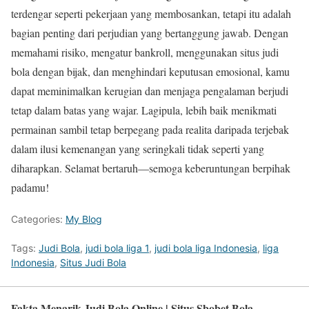
terdengar seperti pekerjaan yang membosankan, tetapi itu adalah
bagian penting dari perjudian yang bertanggung jawab. Dengan
memahami risiko, mengatur bankroll, menggunakan situs judi
bola dengan bijak, dan menghindari keputusan emosional, kamu
dapat meminimalkan kerugian dan menjaga pengalaman berjudi
tetap dalam batas yang wajar. Lagipula, lebih baik menikmati
permainan sambil tetap berpegang pada realita daripada terjebak
dalam ilusi kemenangan yang seringkali tidak seperti yang
diharapkan. Selamat bertaruh—semoga keberuntungan berpihak
padamu!
Categories:
My Blog
Tags:
Judi Bola
,
judi bola liga 1
,
judi bola liga Indonesia
,
liga
Indonesia
,
Situs Judi Bola
Fakta Menarik Judi Bola Online | Situs Sbobet Bola