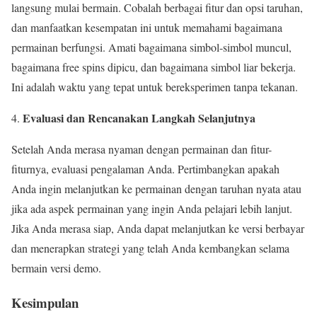
langsung mulai bermain. Cobalah berbagai fitur dan opsi taruhan,
dan manfaatkan kesempatan ini untuk memahami bagaimana
permainan berfungsi. Amati bagaimana simbol-simbol muncul,
bagaimana free spins dipicu, dan bagaimana simbol liar bekerja.
Ini adalah waktu yang tepat untuk bereksperimen tanpa tekanan.
Evaluasi dan Rencanakan Langkah Selanjutnya
Setelah Anda merasa nyaman dengan permainan dan fitur-
fiturnya, evaluasi pengalaman Anda. Pertimbangkan apakah
Anda ingin melanjutkan ke permainan dengan taruhan nyata atau
jika ada aspek permainan yang ingin Anda pelajari lebih lanjut.
Jika Anda merasa siap, Anda dapat melanjutkan ke versi berbayar
dan menerapkan strategi yang telah Anda kembangkan selama
bermain versi demo.
Kesimpulan