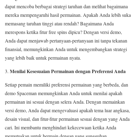
dapat mencoba berbagai strategi taruhan dan melihat bagaimana
mereka mempengaruhi hasil permainan. Apakah Anda lebih suka
memasang taruhan tinggi atau rendah? Bagaimana Anda
merespons ketika fitur free spins dipicu? Dengan versi demo,
Anda dapat menjawab pertanyaan-pertanyaan ini tanpa tekanan
finansial, memungkinkan Anda untuk mengembangkan strategi
yang lebih baik untuk permainan nyata.
Menilai Kesesuaian Permainan dengan Preferensi Anda
Setiap pemain memiliki preferensi permainan yang berbeda, dan
demo Spaceman memungkinkan Anda untuk menilai apakah
permainan ini sesuai dengan selera Anda. Dengan memainkan
versi demo, Anda dapat mengevaluasi apakah tema luar angkasa,
desain visual, dan fitur-fitur permainan sesuai dengan yang Anda
cari. Ini membantu menghindari kekecewaan ketika Anda
memutuskan untuk bermain dengan uang sungguhan.