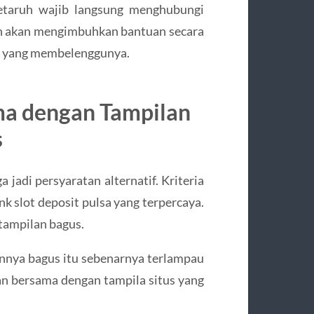
etaruh wajib langsung menghubungi
an akan mengimbuhkan bantuan secara
sus yang membelenggunya.
ma dengan Tampilan
s
jadi persyaratan alternatif. Kriteria
k slot deposit pulsa yang terpercaya.
tampilan bagus.
annya bagus itu sebenarnya terlampau
an bersama dengan tampila situs yang