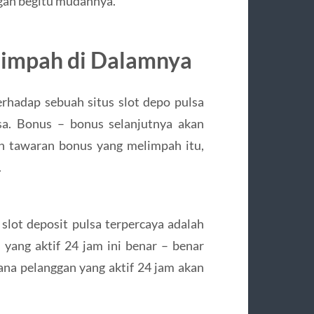
an begitu mudahnya.
limpah di Dalamnya
hadap sebuah situs slot depo pulsa
sa. Bonus – bonus selanjutnya akan
an tawaran bonus yang melimpah itu,
.
 slot deposit pulsa terpercaya adalah
yang aktif 24 jam ini benar – benar
rana pelanggan yang aktif 24 jam akan