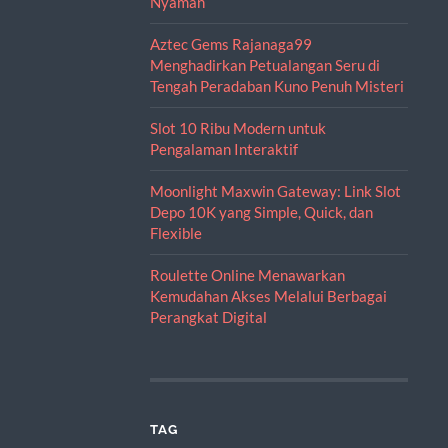
Nyaman
Aztec Gems Rajanaga99
Menghadirkan Petualangan Seru di
Tengah Peradaban Kuno Penuh Misteri
Slot 10 Ribu Modern untuk
Pengalaman Interaktif
Moonlight Maxwin Gateway: Link Slot
Depo 10K yang Simple, Quick, dan
Flexible
Roulette Online Menawarkan
Kemudahan Akses Melalui Berbagai
Perangkat Digital
TAG