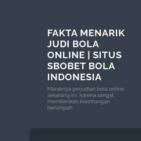
FAKTA MENARIK
JUDI BOLA
ONLINE | SITUS
SBOBET BOLA
INDONESIA
Maraknya perjudian bola online
sekarang ini, karena sangat
memberikan keuntungan
berlimpah.