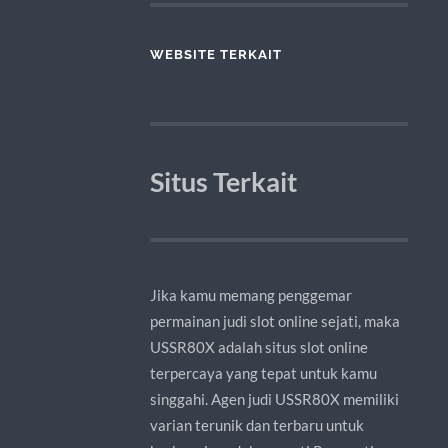
WEBSITE TERKAIT
Situs Terkait
Jika kamu memang penggemar
permainan judi slot online sejati, maka
USSR80X adalah situs slot online
terpercaya yang tepat untuk kamu
singgahi. Agen judi USSR80X memiliki
varian terunik dan terbaru untuk