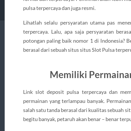
pulsa terpercaya dan juga resmi.
Lihatlah selalu persyaratan utama pas menen
terpercaya. Lalu, apa saja persyaratan berasa
potongan paling baik nomor 1 di Indonesia? Be
berasal dari sebuah situs situs Slot Pulsa terpe
Memiliki Permaina
Link slot deposit pulsa terpercaya dan mem
permainan yang terlampau banyak. Permainan 
salah satu tanda berasal dari kualitas sebuah s
begitu banyak, petaruh akan benar – benar terp