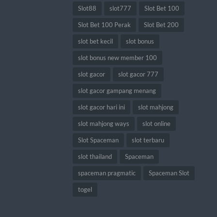
Slot88
slot777
Slot Bet 100
Slot Bet 100 Perak
Slot Bet 200
slot bet kecil
slot bonus
slot bonus new member 100
slot gacor
slot gacor 777
slot gacor gampang menang
slot gacor hari ini
slot mahjong
slot mahjong ways
slot online
Slot Spaceman
slot terbaru
slot thailand
Spaceman
spaceman pragmatic
Spaceman Slot
togel