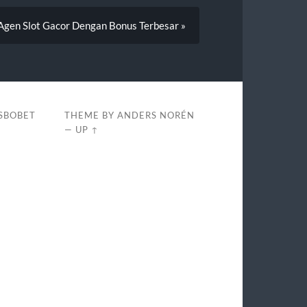
 Agen Slot Gacor Dengan Bonus Terbesar »
 SBOBET
THEME BY
ANDERS NORÉN
—
UP ↑