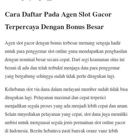
Cara Daftar Pada Agen Slot Gacor
Terpercaya Dengan Bonus Besar
Agen slot gacor dengan bonus terbesar memang sengaja hadir
untuk para penggemar slot online guna mendapatkan penghasilan
dengan nominal besar secara cepat. Dari segi keamanan situs ini
berani di adu dan telah terbukti menjaga data para penggemar
yang bergabung sehingga sudah tidak perlu diragukan lagi.
Kehebatan slot via dana dalam melayani member sudah tidak bisa
diragukan lagi. Pelayanan maximal dan cepat terperici
menjadikan segala proses yang ada menjadi lebih cepat dan aman.
Selain mnyediakan pelayanan yang cepat, slot dana juga memiliki
ambisi untuk menguasai segala jenis permainan slot online gacor
di Indonesia. Begitu hebatnya pasti banyak orang yang lebih