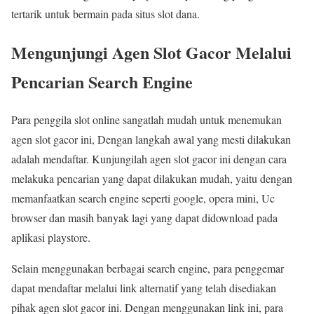
tertarik untuk bermain pada situs slot dana.
Mengunjungi Agen Slot Gacor Melalui
Pencarian Search Engine
Para penggila slot online sangatlah mudah untuk menemukan
agen slot gacor ini, Dengan langkah awal yang mesti dilakukan
adalah mendaftar. Kunjungilah agen slot gacor ini dengan cara
melakuka pencarian yang dapat dilakukan mudah, yaitu dengan
memanfaatkan search engine seperti google, opera mini, Uc
browser dan masih banyak lagi yang dapat didownload pada
aplikasi playstore.
Selain menggunakan berbagai search engine, para penggemar
dapat mendaftar melalui link alternatif yang telah disediakan
pihak agen slot gacor ini. Dengan menggunakan link ini, para