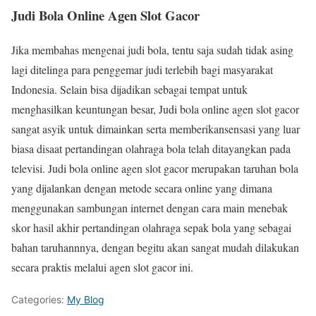
Judi Bola Online Agen Slot Gacor
Jika membahas mengenai judi bola, tentu saja sudah tidak asing
lagi ditelinga para penggemar judi terlebih bagi masyarakat
Indonesia. Selain bisa dijadikan sebagai tempat untuk
menghasilkan keuntungan besar, Judi bola online agen slot gacor
sangat asyik untuk dimainkan serta memberikansensasi yang luar
biasa disaat pertandingan olahraga bola telah ditayangkan pada
televisi. Judi bola online agen slot gacor merupakan taruhan bola
yang dijalankan dengan metode secara online yang dimana
menggunakan sambungan internet dengan cara main menebak
skor hasil akhir pertandingan olahraga sepak bola yang sebagai
bahan taruhannnya, dengan begitu akan sangat mudah dilakukan
secara praktis melalui agen slot gacor ini.
Categories:
My Blog