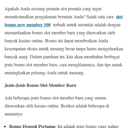
Apakah Anda seorang pemain slot pemula yang ingin
slot
memaksimalkan pengalaman bermain Anda? Salah satu cara
bonus new member 100
terbaik untuk memulai adalah dengan
memanfaatkan bonus slot member baru yang ditawarkan oleh
banyak kasino online. Bonus ini dapat memberikan Anda
kesempatan ekstra untuk menang besar tanpa harus mengeluarkan
banyak uang. Dalam panduan ini, kita akan membahas berbagai
jenis bonus slot member baru, cara mengklaimnya, dan tips untuk
meningkatkan peluang Anda untuk menang.
Jenis-Jenis Bonus Slot Member Baru
Ada beberapa jenis bonus slot member baru yang umum
ditawarkan oleh kasino online. Berikut adalah beberapa di
antaranya:
Bonus Deposit Pertama:
Ini adalah jenis bonus yang paling