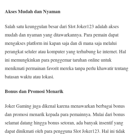
Akses Mudah dan Nyaman
Salah satu keunggulan besar dari Slot Joker123 adalah akses
mudah dan nyaman yang ditawarkannya. Para pemain dapat
mengakses platform ini kapan saja dan di mana saja melalui
perangkat seluler atau komputer yang terhubung ke internet. Hal
ini memungkinkan para penggemar taruhan online untuk
menikmati permainan favorit mereka tanpa perlu khawatir tentang
batasan waktu atau lokasi.
Bonus dan Promosi Menarik
Joker Gaming juga dikenal karena menawarkan berbagai bonus
dan promosi menarik kepada para pemainnya. Mulai dari bonus
selamat datang hingga bonus setoran, ada banyak insentif yang
dapat dinikmati oleh para pengguna Slot Joker123. Hal ini tidak