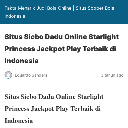
Fakta Menarik Judi Bola Online | Situs Sbobet Bola
Indonesia
Situs Sicbo Dadu Online Starlight
Princess Jackpot Play Terbaik di
Indonesia
Eduardo Sanders
3 tahun ago
Situs Sicbo Dadu Online Starlight
Princess Jackpot Play Terbaik di
Indonesia