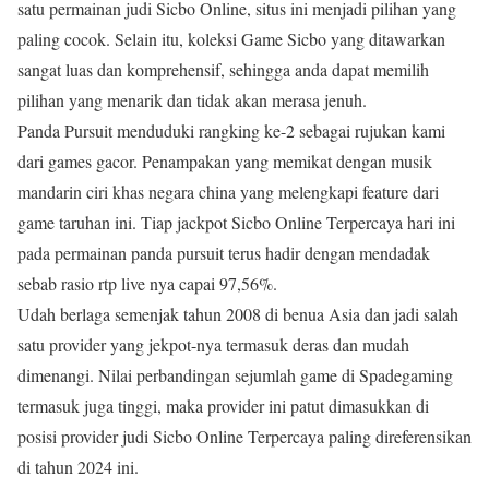
satu permainan judi Sicbo Online, situs ini menjadi pilihan yang
paling cocok. Selain itu, koleksi Game Sicbo yang ditawarkan
sangat luas dan komprehensif, sehingga anda dapat memilih
pilihan yang menarik dan tidak akan merasa jenuh.
Panda Pursuit menduduki rangking ke-2 sebagai rujukan kami
dari games gacor. Penampakan yang memikat dengan musik
mandarin ciri khas negara china yang melengkapi feature dari
game taruhan ini. Tiap jackpot Sicbo Online Terpercaya hari ini
pada permainan panda pursuit terus hadir dengan mendadak
sebab rasio rtp live nya capai 97,56%.
Udah berlaga semenjak tahun 2008 di benua Asia dan jadi salah
satu provider yang jekpot-nya termasuk deras dan mudah
dimenangi. Nilai perbandingan sejumlah game di Spadegaming
termasuk juga tinggi, maka provider ini patut dimasukkan di
posisi provider judi Sicbo Online Terpercaya paling direferensikan
di tahun 2024 ini.