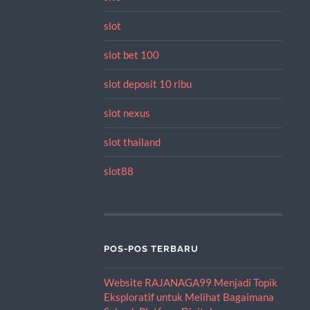
slot
slot bet 100
slot deposit 10 ribu
slot nexus
slot thailand
slot88
POS-POS TERBARU
Website RAJANAGA99 Menjadi Topik
Eksploratif untuk Melihat Bagaimana