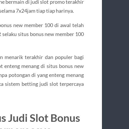
ne bermain di judi slot promo terakhir
elama 7x24jam tiap tiap harinya.
bonus new member 100 di awal telah
OR selaku situs bonus new member 100
 menarik terakhir dan populer bagi
ot enteng menang di situs bonus new
anpa potongan di yang enteng menang
sistem betting judi slot terpercaya
s Judi Slot Bonus