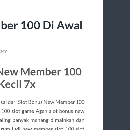
ber 100 Di Awal
CKY
s New Member 100
Kecil 7x
erasal dari Slot Bonus New Member 100
 100 slot game Agen slot bonus new
aling banyak menang dimainkan dan
gagum judi new member slot 100 slot