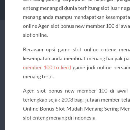
enteng menang di dunia terhitung slot luar neg
menang anda mampu mendapatkan kesempatan
online Agen slot bonus new member 100 di aw
slot online.
Beragam opsi game slot online enteng men
kesempatan anda membuat menang banyak pada
member 100 to kecil
game judi online bersam
menang terus.
Agen slot bonus new member 100 di awal t
terlengkap sejak 2008 bagi jutaan member tela
Online Bonus Slot Mudah Menang Sering Menang
slot enteng menang di Indonesia.