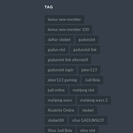
TAG
bonus new member
bonus new member 100
daftar sbobet
gadunslot
gadun slot
gadunslot link
gadunslot link alternatif
gadunslot login
joker123
joker123 gaming
Judi Bola
judi online
mahjong slot
mahjong ways
mahjong ways 2
Roulette Online
sbobet
sbobet88
situs GADUNSLOT
Situs Judi Bola
situs slot