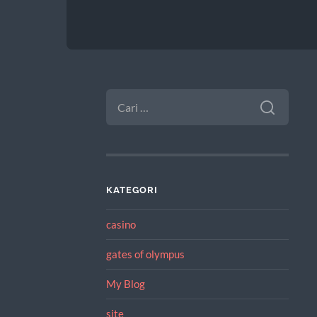
CARI
UNTUK:
KATEGORI
casino
gates of olympus
My Blog
site