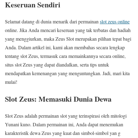
Keseruan Sendiri
Selamat datang di dunia menarik dari permainan
slot zeus online
online. Jika Anda mencari keseruan yang tak terbatas dan hadiah
yang menggiurkan, maka Zeus Slot merupakan pilihan tepat bagi
Anda. Dalam artikel ini, kami akan membahas secara lengkap
tentang slot Zeus, termasuk cara memainkannya secara online,
situs slot Zeus yang dapat diandalkan, serta tips untuk
mendapatkan kemenangan yang menguntungkan. Jadi, mari kita
mulai!
Slot Zeus: Memasuki Dunia Dewa
Slot Zeus adalah permainan slot yang terinspirasi oleh mitologi
Yunani kuno. Dalam permainan ini, Anda dapat menemukan
karakteristik dewa Zeus yang kuat dan simbol-simbol yan g